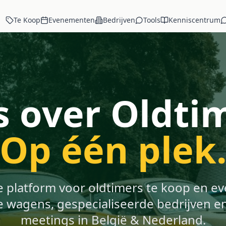
Te Koop
Evenementen
Bedrijven
Tools
Kenniscentrum
s over Oldti
Op één plek
e platform voor oldtimers te koop en 
e wagens, gespecialiseerde bedrijven en
meetings in België & Nederland.