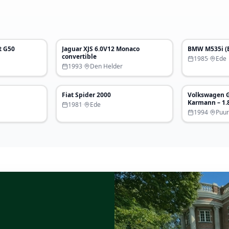
€ 68.000
€ 85.000
t G50
Jaguar XJS 6.0V12 Monaco
BMW M535i (
Uitgelicht
Uitgelich
convertible
1985
·
Ede
1993
·
Den Helder
€ 26.500
€ 24.500
Fiat Spider 2000
Volkswagen G
Karmann – 1.8
1981
·
Ede
1994 – proje
1994
·
Puur