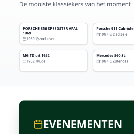
De mooiste klassiekers van het moment
€ 33.900
PORSCHE 356 SPEEDSTER APAL
Porsche 911 Cabriole
Uitgelicht
Uitgelicht
1969
1987
·
Dadizele
1969
·
zonhoven
€ 18.950
MG TD uit 1952
Mercedes 560 SL
Uitgelicht
1952
·
Ede
1987
·
Zutendaal
EVENEMENTEN