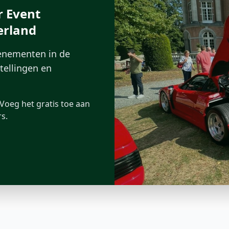
r Event
erland
venementen in de
stellingen en
Voeg het gratis toe aan
s.