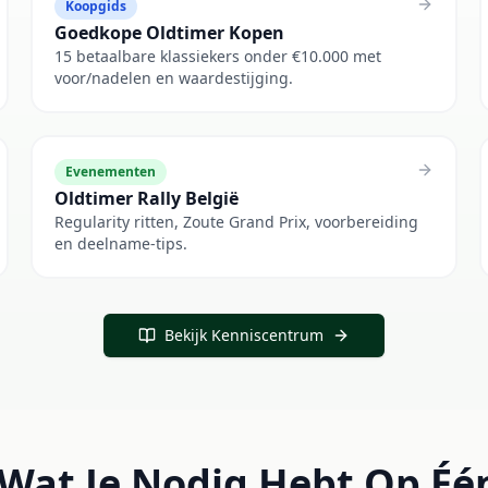
Koopgids
Goedkope Oldtimer Kopen
15 betaalbare klassiekers onder €10.000 met
voor/nadelen en waardestijging.
Evenementen
Oldtimer Rally België
Regularity ritten, Zoute Grand Prix, voorbereiding
en deelname-tips.
Bekijk Kenniscentrum
 Wat Je Nodig Hebt Op Éé