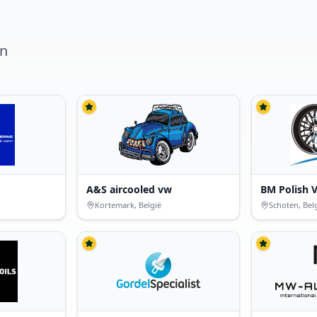
en
A&S aircooled vw
BM Polish V
Kortemark, België
Schoten, Bel