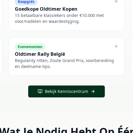
Koopgids
Goedkope Oldtimer Kopen
15 betaalbare klassiekers onder €10.000 met
voor/nadelen en waardestijging.
Evenementen
Oldtimer Rally België
Regularity ritten, Zoute Grand Prix, voorbereiding
en deelname-tips.
Bekijk Kenniscentrum
 Wat Je Nodig Hebt Op Éé