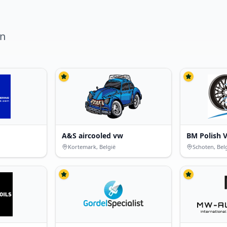
en
A&S aircooled vw
BM Polish V
Kortemark, België
Schoten, Bel