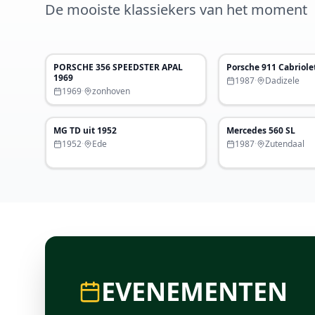
De mooiste klassiekers van het moment
€ 33.900
PORSCHE 356 SPEEDSTER APAL
Porsche 911 Cabriole
Uitgelicht
Uitgelicht
1969
1987
·
Dadizele
1969
·
zonhoven
€ 18.950
MG TD uit 1952
Mercedes 560 SL
Uitgelicht
1952
·
Ede
1987
·
Zutendaal
EVENEMENTEN