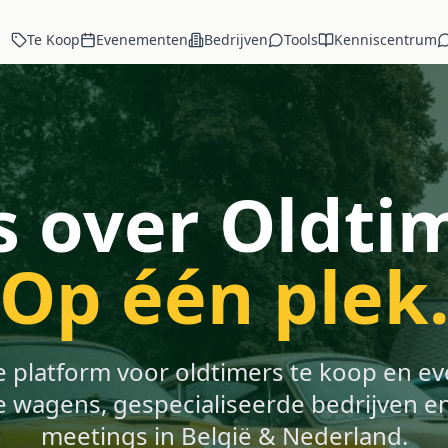
Te Koop
Evenementen
Bedrijven
Tools
Kenniscentrum
s over Oldti
Op één plek
e platform voor oldtimers te koop en 
e wagens, gespecialiseerde bedrijven en
meetings in België & Nederland.