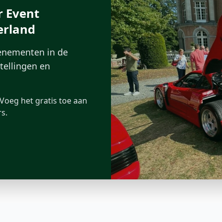
r Event
erland
venementen in de
stellingen en
Voeg het gratis toe aan
s.