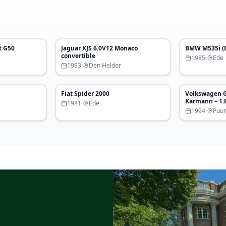
€ 68.000
€ 85.000
t G50
Jaguar XJS 6.0V12 Monaco
BMW M535i (
Uitgelicht
Uitgelich
convertible
1985
·
Ede
1993
·
Den Helder
€ 26.500
€ 24.500
Fiat Spider 2000
Volkswagen G
Karmann – 1.8
1981
·
Ede
1994 – proje
1994
·
Puur