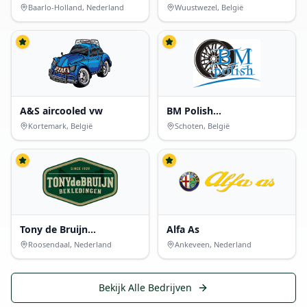
specialist
Baarlo-Holland, Nederland
Wuustwezel, België
A&S aircooled vw
BM Polish
Velgherstelbedrijf
Kortemark, België
Schoten, België
Tony de Bruijn
Alfa As
Bekledingen
Roosendaal, Nederland
Ankeveen, Nederland
Bekijk Alle Bedrijven