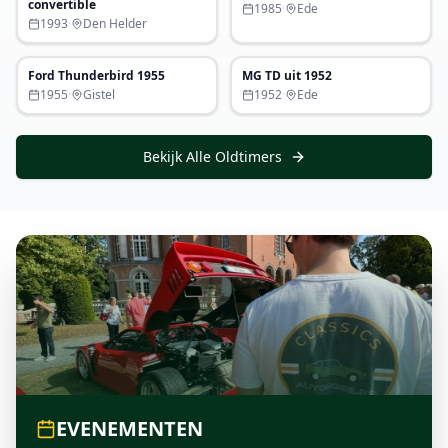
convertible
1985
·
Ede
1993
·
Den Helder
P.O.A.
€ 18.950
Ford Thunderbird 1955
MG TD uit 1952
Uitgelicht
Uitgelicht
1955
·
Gistel
1952
·
Ede
Bekijk Alle Oldtimers
EVENEMENTEN