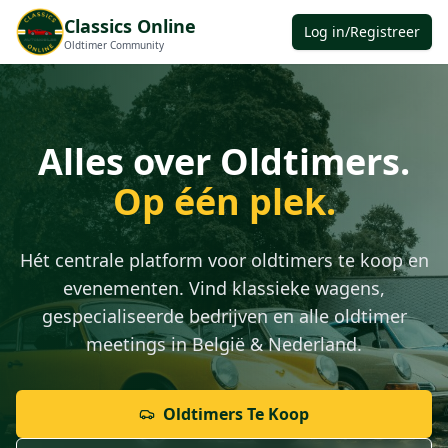
Classics Online
Log in/Registreer
Oldtimer Community
Alles over Oldtimers.
Op één plek.
Hét centrale platform voor oldtimers te koop en
evenementen. Vind klassieke wagens,
gespecialiseerde bedrijven en alle oldtimer
meetings in België & Nederland.
Oldtimers Te Koop