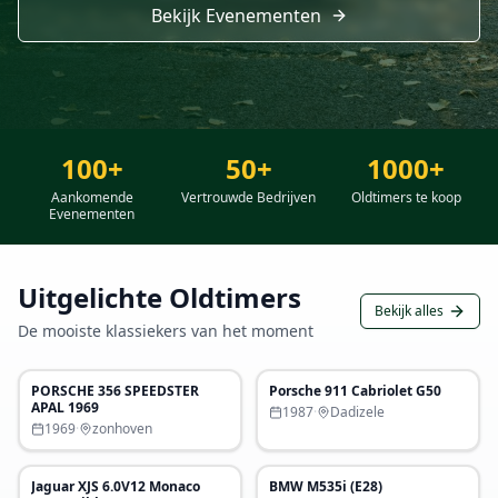
Bekijk Evenementen
100+
50+
1000+
Aankomende
Vertrouwde Bedrijven
Oldtimers te koop
Evenementen
Uitgelichte Oldtimers
Bekijk alles
De mooiste klassiekers van het moment
€ 33.900
€ 68.000
PORSCHE 356 SPEEDSTER
Porsche 911 Cabriolet G50
Uitgelicht
Uitgelicht
APAL 1969
1987
·
Dadizele
1969
·
zonhoven
€ 85.000
€ 29.500
Jaguar XJS 6.0V12 Monaco
BMW M535i (E28)
Uitgelicht
Uitgelicht