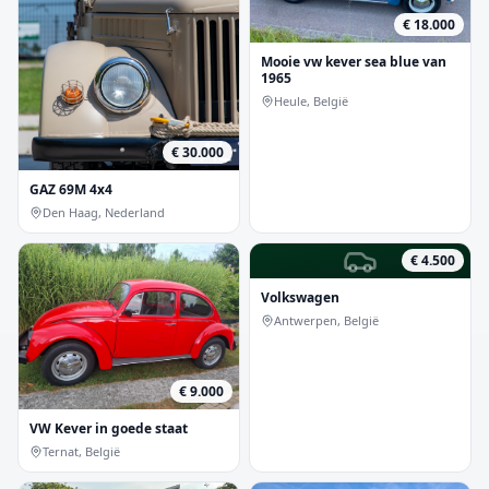
€ 18.000
Mooie vw kever sea blue van
1965
Heule, België
€ 30.000
GAZ 69M 4x4
Den Haag, Nederland
€ 4.500
Volkswagen
Antwerpen, België
€ 9.000
VW Kever in goede staat
Ternat, België