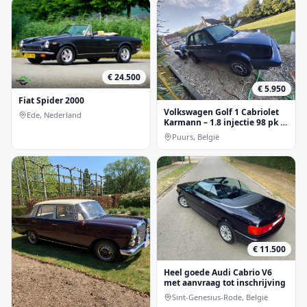
€ 24.500
€ 5.950
Fiat Spider 2000
Volkswagen Golf 1 Cabriolet
Ede, Nederland
Karmann – 1.8 injectie 98 pk –
1994 – projectwagen
Puurs, België
€ 11.500
Heel goede Audi Cabrio V6
met aanvraag tot inschrijving
Sint-Genesius-Rode, België