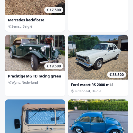
€ 17.500
Mercedes heckflosse
Zemst, België
€ 19.500
€ 38.500
Prachtige MG TD racing green
Wyns, Nederland
Ford escort RS 2000 mk1
Zutendaal, België