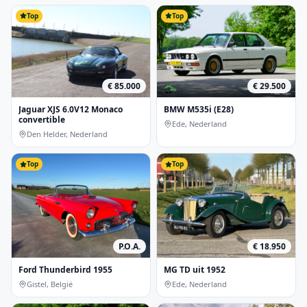
Top
Top
€ 85.000
€ 29.500
Jaguar XJS 6.0V12 Monaco
BMW M535i (E28)
convertible
Ede, Nederland
Den Helder, Nederland
Top
Top
P.O.A.
€ 18.950
Ford Thunderbird 1955
MG TD uit 1952
Gistel, België
Ede, Nederland