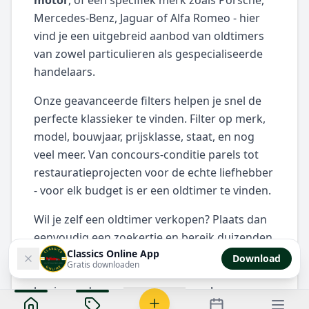
motor
, of een specifiek merk zoals Porsche,
Mercedes-Benz, Jaguar of Alfa Romeo - hier
vind je een uitgebreid aanbod van oldtimers
van zowel particulieren als gespecialiseerde
handelaars.
Onze geavanceerde filters helpen je snel de
perfecte klassieker te vinden. Filter op merk,
model, bouwjaar, prijsklasse, staat, en nog
veel meer. Van concours-conditie parels tot
restauratieprojecten voor de echte liefhebber
- voor elk budget is er een oldtimer te vinden.
Wil je zelf een oldtimer verkopen? Plaats dan
eenvoudig een zoekertje en bereik duizenden
Classics Online App
gepassioneerde oldtimer liefhebbers in België
Download
Gratis downloaden
en Nederland. Maak een account aan en
begin vandaag nog met verkopen!