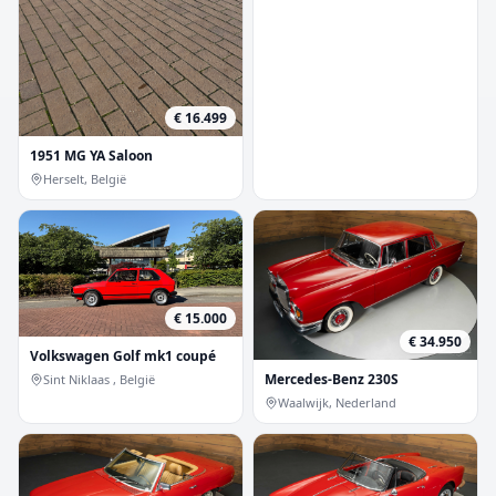
€ 16.499
1951 MG YA Saloon
Herselt, België
€ 15.000
€ 34.950
Volkswagen Golf mk1 coupé
Mercedes-Benz 230S
Sint Niklaas , België
Waalwijk, Nederland