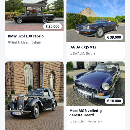
€ 25.000
BMW 325i E30 cabrio
€ 39.000
Sint Niklaas , België
JAGUAR XJS V12
ZWALM, België
€ 18.000
Mooi MGB volledig
gerestaureerd
Leusden, Nederland