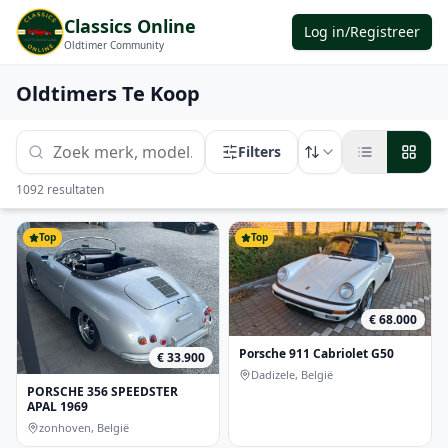
Classics Online
Log in/Registreer
Oldtimer Community
Oldtimers Te Koop
Filters
1092
resultaten
Top
Top
€ 68.000
Porsche 911 Cabriolet G50
€ 33.900
Dadizele, België
PORSCHE 356 SPEEDSTER
APAL 1969
zonhoven, België